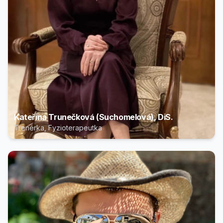
Kateřina Trunečková (Suchomelová), DiS.
Trenérka, Fyzioterapeutka