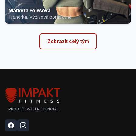
Markéta Polesová
Trenérka, Výživová poradkyně
Zobrazit celý tým
PROBUĎ SVŮJ POTENCIÁL