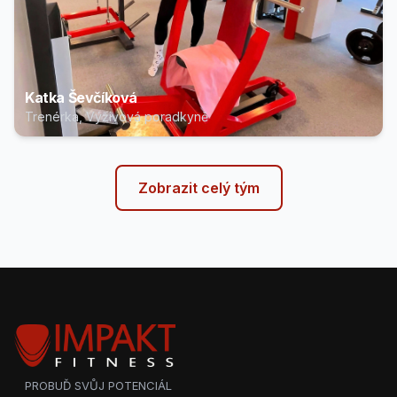
Katka Ševčíková
Trenérka, Výživová poradkyně
Zobrazit celý tým
PROBUĎ SVŮJ POTENCIÁL