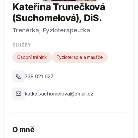
Kateřina Trunečková
(Suchomelová), DiS.
Trenérka, Fyzioterapeutka
SLUŽBY
Osobní trénink
Fyzioterapie a masáže
739 021 627
katka.suchomelova@email.cz
O mně