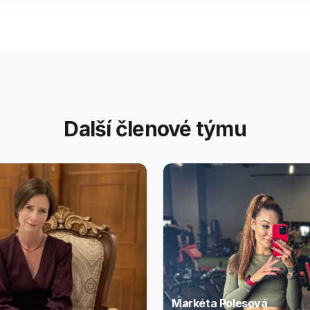
Další členové týmu
Markéta Polesová