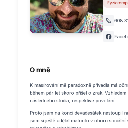
Fyzioterap
608 3
Faceb
O mně
K masírování mě paradoxně přivedla má oční 
během pár let skoro přišel o zrak. Vzhlede
následného studia, respektive povolání.
Proto jsem na konci devadesátek nastoupil n
jsem si ještě udělal maturitu v oboru sociáln