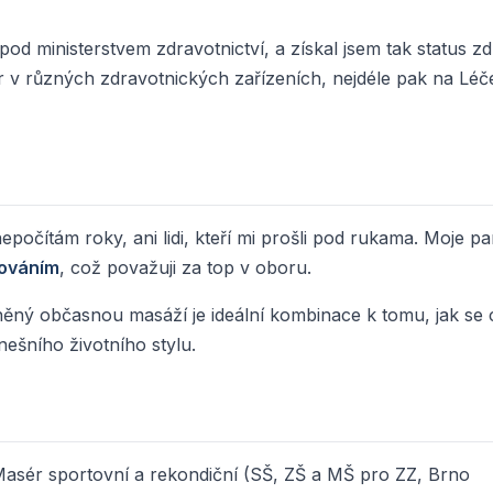
od ministerstvem zdravotnictví, a získal jsem tak status zd
ér v různých zdravotnických zařízeních, nejdéle pak na Lé
počítám roky, ani lidi, kteří mi prošli pod rukama. Moje pa
kováním
, což považuji za top v oboru.
ěný občasnou masáží je ideální kombinace k tomu, jak se cí
nešního životního stylu.
Masér sportovní a rekondiční (SŠ, ZŠ a MŠ pro ZZ, Brno