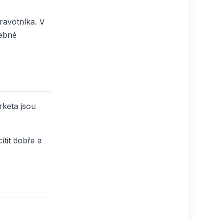
ravotníka. V
čebné
rketa jsou
tit dobře a