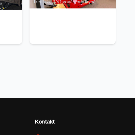
Trenérka, Výživová poradkyně
ě
Kontakt