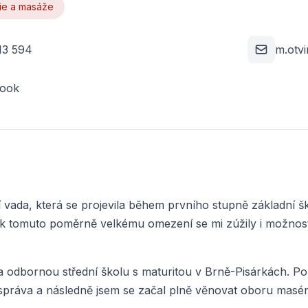
ie a masáže
13 594
m.otv
ook
vada, která se projevila během prvního stupně základní šk
m k tomuto poměrně velkému omezení se mi zúžily i možnos
a odbornou střední školu s maturitou v Brně-Pisárkách. P
í správa a následně jsem se začal plně věnovat oboru masér