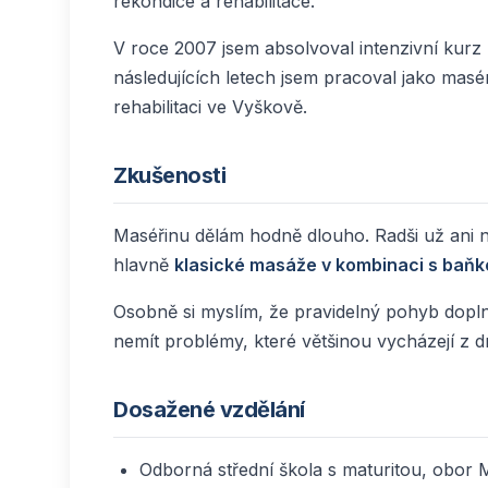
rekondice a rehabilitace.
V roce 2007 jsem absolvoval intenzivní kurz p
následujících letech jsem pracoval jako mas
rehabilitaci ve Vyškově.
Zkušenosti
Maséřinu dělám hodně dlouho. Radši už ani ne
hlavně
klasické masáže v kombinaci s baň
Osobně si myslím, že pravidelný pohyb dopln
nemít problémy, které většinou vycházejí z d
Dosažené vzdělání
Odborná střední škola s maturitou, obor 