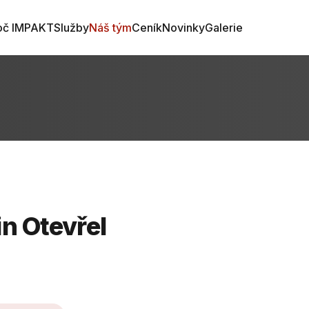
oč IMPAKT
Služby
Náš tým
Ceník
Novinky
Galerie
n Otevřel