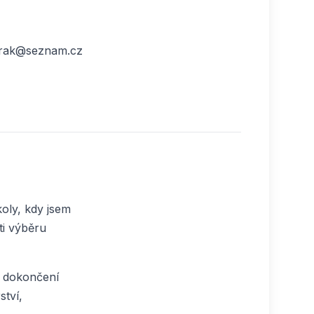
irak@seznam.cz
oly, kdy jsem
ti výběru
o dokončení
ství,