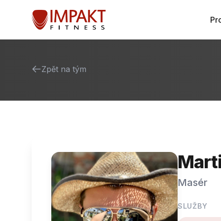
Pr
Zpět na tým
Marti
Masér
SLUŽBY