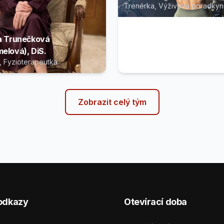
Trenérka, Výživová poradkyn
a Trunečková
elová), DiS.
, Fyzioterapeutka
Zobrazit celý tým
odkazy
Otevírací doba