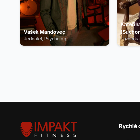
Kateřin
Vašek Mandovec
(Suchom
Jednatel, Psycholog
Trenérka
Rychlé 