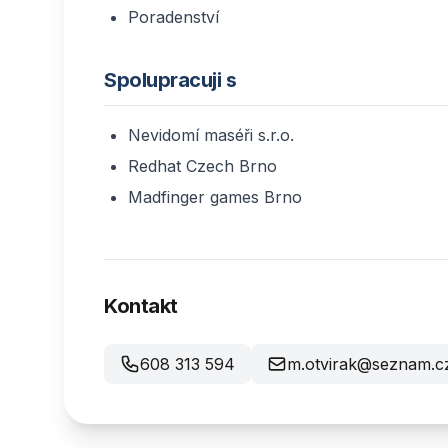
Poradenství
Spolupracuji s
Nevidomí maséři s.r.o.
Redhat Czech Brno
Madfinger games Brno
Kontakt
608 313 594
m.otvirak@seznam.c